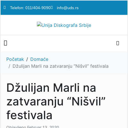
Telefon: 011/404-9090
info@uds.rs
Početak
Domaće
Džulijan Marli na zatvaranju “Nišvil” festivala
Džulijan Marli na
zatvaranju “Nišvil”
festivala
Objavljeno
Februar 13, 2020