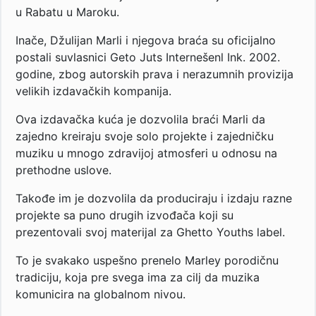
u Rabatu u Maroku.
Inače, Džulijan Marli i njegova braća su oficijalno
postali suvlasnici Geto Juts Internešenl Ink. 2002.
godine, zbog autorskih prava i nerazumnih provizija
velikih izdavačkih kompanija.
Ova izdavačka kuća je dozvolila braći Marli da
zajedno kreiraju svoje solo projekte i zajedničku
muziku u mnogo zdravijoj atmosferi u odnosu na
prethodne uslove.
Takođe im je dozvolila da produciraju i izdaju razne
projekte sa puno drugih izvođača koji su
prezentovali svoj materijal za Ghetto Youths label.
To je svakako uspešno prenelo Marley porodičnu
tradiciju, koja pre svega ima za cilj da muzika
komunicira na globalnom nivou.