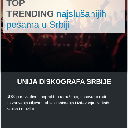
TOP
TRENDING
najslušanijih
pesama u Srbiji
UNIJA DISKOGRAFA SRBIJE
UDS je nevladino i neprofitno udruženje, osnovano radi
ostvarivanja ciljeva u oblasti snimanja i izdavanja zvučnih
zapisa i muzike.