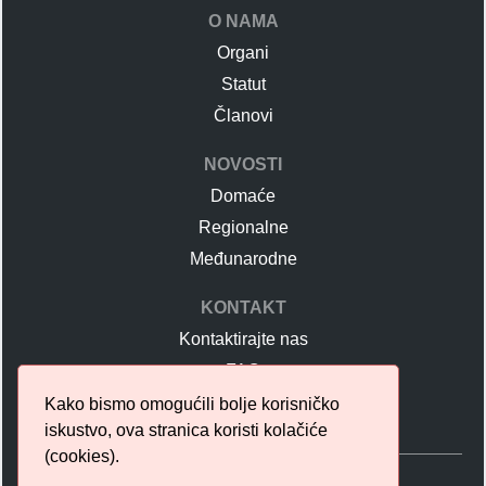
O NAMA
Organi
Statut
Članovi
NOVOSTI
Domaće
Regionalne
Međunarodne
KONTAKT
Kontaktirajte nas
FAQ
Učlanjenje u UDS
Kako bismo omogućili bolje korisničko
iskustvo, ova stranica koristi kolačiće
(cookies).