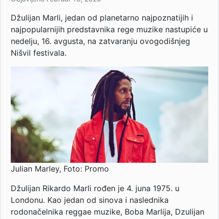
Džulijan Marli, jedan od planetarno najpoznatijih i
najpopularnijih predstavnika rege muzike nastupiće u
nedelju, 16. avgusta, na zatvaranju ovogodišnjeg
Nišvil festivala.
Julian Marley, Foto: Promo
Džulijan Rikardo Marli rođen je 4. juna 1975. u
Londonu. Kao jedan od sinova i naslednika
rodonačelnika reggae muzike, Boba Marlija, Dzulijan