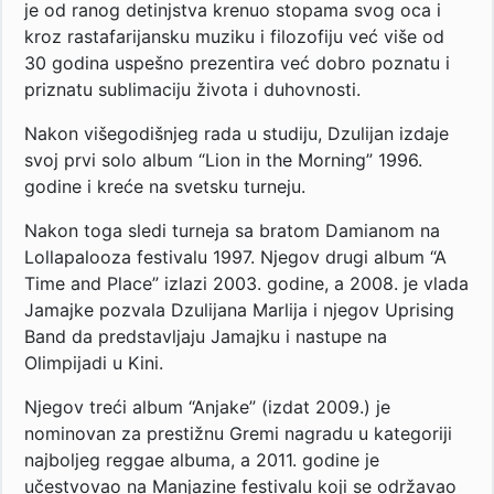
je od ranog detinjstva krenuo stopama svog oca i
kroz rastafarijansku muziku i filozofiju već više od
30 godina uspešno prezentira već dobro poznatu i
priznatu sublimaciju života i duhovnosti.
Nakon višegodišnjeg rada u studiju, Dzulijan izdaje
svoj prvi solo album “Lion in the Morning” 1996.
godine i kreće na svetsku turneju.
Nakon toga sledi turneja sa bratom Damianom na
Lollapalooza festivalu 1997. Njegov drugi album “A
Time and Place” izlazi 2003. godine, a 2008. je vlada
Jamajke pozvala Dzulijana Marlija i njegov Uprising
Band da predstavljaju Jamajku i nastupe na
Olimpijadi u Kini.
Njegov treći album “Anjake” (izdat 2009.) je
nominovan za prestižnu Gremi nagradu u kategoriji
najboljeg reggae albuma, a 2011. godine je
učestvovao na Manjazine festivalu koji se održavao