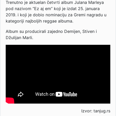
Trenutno je aktuelan četvrti album Julana Marleya
pod nazivom “Ez aj em” koji je izdat 25. januara
2019. i koji je dobio nominaciju za Gremi nagradu u
kategoriji najboljih reggae albuma.
Album su producirali zajedno Demijen, Stiven i
Džulijan Marli.
Izvor: tanjug.rs