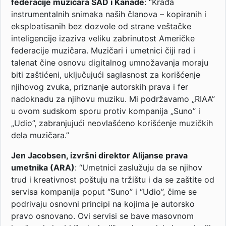
federacije muzičara SAD i Kanade
: “Krađa
instrumentalnih snimaka naših članova – kopiranih i
eksploatisanih bez dozvole od strane veštačke
inteligencije izaziva veliku zabrinutost Američke
federacije muzičara. Muzičari i umetnici čiji rad i
talenat čine osnovu digitalnog umnožavanja moraju
biti zaštićeni, uključujući saglasnost za korišćenje
njihovog zvuka, priznanje autorskih prava i fer
nadoknadu za njihovu muziku. Mi podržavamo „RIAA”
u ovom sudskom sporu protiv kompanija „Suno” i
„Udio”, zabranjujući neovlašćeno korišćenje muzičkih
dela muzičara.”
Jen Jacobsen, izvršni direktor Alijanse prava
umetnika (ARA)
: “Umetnici zaslužuju da se njihov
trud i kreativnost poštuju na tržištu i da se zaštite od
servisa kompanija poput “Suno” i “Udio”, čime se
podrivaju osnovni principi na kojima je autorsko
pravo osnovano. Ovi servisi se bave masovnom