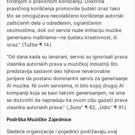
tvrdnjom o pravičnom korišćenju. Doktrina
pravičnog korišćenja promoviše ljudski izraz tako
što se omogućava neovlašćeno korišćenje autorski
zaštićenih dela u određenim, ograničenim
okolnostima, dok ovi servisi nude imitaciju muzike
generisanu mašinama—ne ljudsku kreativnost, ili
izraz.” (Tužbe ¶ 14.)
“Od dana kada su lansirani, servisi su ignorisali prava
vlasnika autorskih prava u muzičkoj industriji što
predstavlja sastavni deo njihove neverovatne
jurnjave da postanu dominantni servis za generisanje
AI muzike. Ni ovim servisima, ni bilo kojoj drugoj AI
kompaniji koja se bavi takvim generisanjem, ne sme
se dozvoliti da napreduju ka ovom cilju gazeći prava
vlasnika autorskih prava.” („Suno” ¶ 82, „Udio” ¶ 91.)
Podrška Muzičke Zajednice
Sledeće organizacije i pojedinci podržavaju ovaj