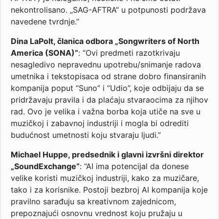
nekontrolisano. „SAG-AFTRA“ u potpunosti podržava
navedene tvrdnje.”
Dina LaPolt, članica odbora „Songwriters of North
America (SONA)“
: “Ovi predmeti razotkrivaju
nesagledivo nepravednu upotrebu/snimanje radova
umetnika i tekstopisaca od strane dobro finansiranih
kompanija poput “Suno” i “Udio”, koje odbijaju da se
pridržavaju pravila i da plaćaju stvaraocima za njihov
rad. Ovo je velika i važna borba koja utiče na sve u
muzičkoj i zabavnoj industriji i mogla bi odrediti
budućnost umetnosti koju stvaraju ljudi.”
Michael Huppe, predsednik i glavni izvršni direktor
„SoundExchange“
: “AI ima potencijal da donese
velike koristi muzičkoj industriji, kako za muzičare,
tako i za korisnike. Postoji bezbroj AI kompanija koje
pravilno sarađuju sa kreativnom zajednicom,
prepoznajući osnovnu vrednost koju pružaju u