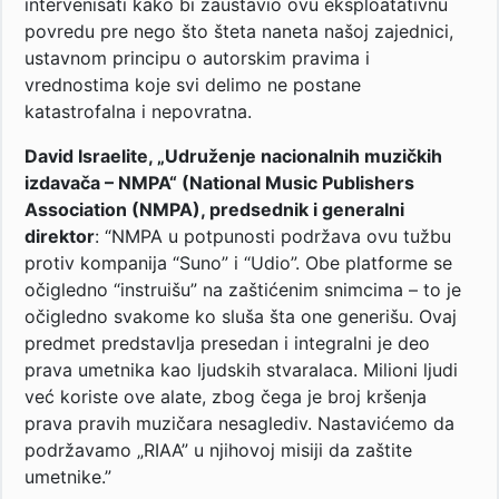
intervenisati kako bi zaustavio ovu eksploatativnu
povredu pre nego što šteta naneta našoj zajednici,
ustavnom principu o autorskim pravima i
vrednostima koje svi delimo ne postane
katastrofalna i nepovratna.
David Israelite, „Udruženje nacionalnih muzičkih
izdavača – NMPA“ (National Music Publishers
Association (NMPA), predsednik i generalni
direktor
: “NMPA u potpunosti podržava ovu tužbu
protiv kompanija “Suno” i “Udio”. Obe platforme se
očigledno “instruišu” na zaštićenim snimcima – to je
očigledno svakome ko sluša šta one generišu. Ovaj
predmet predstavlja presedan i integralni je deo
prava umetnika kao ljudskih stvaralaca. Milioni ljudi
već koriste ove alate, zbog čega je broj kršenja
prava pravih muzičara nesaglediv. Nastavićemo da
podržavamo „RIAA” u njihovoj misiji da zaštite
umetnike.”