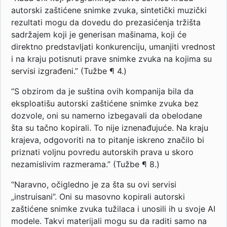
autorski zaštićene snimke zvuka, sintetički muzički
rezultati mogu da dovedu do prezasićenja tržišta
sadržajem koji je generisan mašinama, koji će
direktno predstavljati konkurenciju, umanjiti vrednost
i na kraju potisnuti prave snimke zvuka na kojima su
servisi izgrađeni.” (Tužbe ¶ 4.)
“S obzirom da je suština ovih kompanija bila da
eksploatišu autorski zaštićene snimke zvuka bez
dozvole, oni su namerno izbegavali da obelodane
šta su tačno kopirali. To nije iznenađujuće. Na kraju
krajeva, odgovoriti na to pitanje iskreno značilo bi
priznati voljnu povredu autorskih prava u skoro
nezamislivim razmerama.” (Tužbe ¶ 8.)
“Naravno, očigledno je za šta su ovi servisi
„instruisani”. Oni su masovno kopirali autorski
zaštićene snimke zvuka tužilaca i unosili ih u svoje AI
modele. Takvi materijali mogu su da raditi samo na