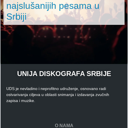
najslušanijih pesama u
Srbiji
UNIJA DISKOGRAFA SRBIJE
UDS je nevladino i neprofitno udruženje, osnovano radi
ostvarivanja ciljeva u oblasti snimanja i izdavanja zvučnih
zapisa i muzike.
O NAMA