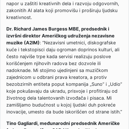
napor u zaštiti kreativnih dela i razvoju odgovornih,
zakonitih AI alata koji promovišu i proširuju ljudsku
kreativnost.
Dr. Richard James Burgess MBE, predsednik i
izvršni direktor Američkog udruženja nezavisne
muzike (A2IM)
: “Nezavisni umetnici, diskografske
kuće i tekstopisci daju ogroman doprinos kulturi, ali
često najviše trpe kada servisi realizuju poslove
korišćenjem njihovih radova bez dozvole ili
nadoknade. Mi stojimo ujedinjeni sa muzičkom
zajednicom u odbrani prava kreatora, a protiv
bezobzirnih entiteta poput kompanija „Suno” i „Udio”
koje pokušavaju da ukradu, prisvoje i profitiraju od
životnog dela talentovanih izvođača i pisaca. Mi
zamišljamo budućnost u kojoj ljudski duh pokreće
inovacije, umesto da bude iskorišćen od strane istih.”
Tino Gagliardi, međunarodni predsednik Američke