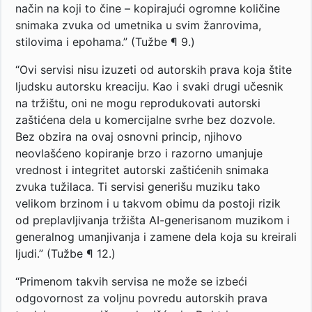
način na koji to čine – kopirajući ogromne količine
snimaka zvuka od umetnika u svim žanrovima,
stilovima i epohama.” (Tužbe ¶ 9.)
“Ovi servisi nisu izuzeti od autorskih prava koja štite
ljudsku autorsku kreaciju. Kao i svaki drugi učesnik
na tržištu, oni ne mogu reprodukovati autorski
zaštićena dela u komercijalne svrhe bez dozvole.
Bez obzira na ovaj osnovni princip, njihovo
neovlašćeno kopiranje brzo i razorno umanjuje
vrednost i integritet autorski zaštićenih snimaka
zvuka tužilaca. Ti servisi generišu muziku tako
velikom brzinom i u takvom obimu da postoji rizik
od preplavljivanja tržišta AI-generisanom muzikom i
generalnog umanjivanja i zamene dela koja su kreirali
ljudi.” (Tužbe ¶ 12.)
“Primenom takvih servisa ne može se izbeći
odgovornost za voljnu povredu autorskih prava