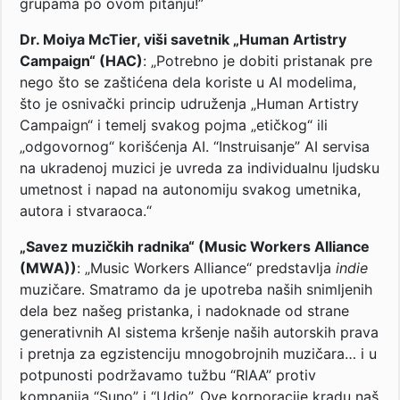
grupama po ovom pitanju!”
Dr. Moiya McTier, viši savetnik „Human Artistry
Campaign“ (HAC)
: „Potrebno je dobiti pristanak pre
nego što se zaštićena dela koriste u AI modelima,
što je osnivački princip udruženja „Human Artistry
Campaign“ i temelj svakog pojma „etičkog“ ili
„odgovornog“ korišćenja AI. “Instruisanje” AI servisa
na ukradenoj muzici je uvreda za individualnu ljudsku
umetnost i napad na autonomiju svakog umetnika,
autora i stvaraoca.“
„Savez muzičkih radnika“ (Music Workers Alliance
(MWA))
: „Music Workers Alliance“ predstavlja
indie
muzičare. Smatramo da je upotreba naših snimljenih
dela bez našeg pristanka, i nadoknade od strane
generativnih AI sistema kršenje naših autorskih prava
i pretnja za egzistenciju mnogobrojnih muzičara… i u
potpunosti podržavamo tužbu “RIAA” protiv
kompanija “Suno” i “Udio”. Ove korporacije kradu naš