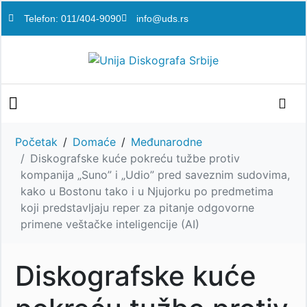
Telefon: 011/404-9090
info@uds.rs
Početak
Domaće
Međunarodne
Diskografske kuće pokreću tužbe protiv
kompanija „Suno” i „Udio” pred saveznim sudovima,
kako u Bostonu tako i u Njujorku po predmetima
koji predstavljaju reper za pitanje odgovorne
primene veštačke inteligencije (AI)
Diskografske kuće