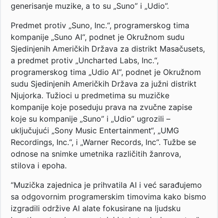
generisanje muzike, a to su „Suno” i „Udio”.
Predmet protiv „Suno, Inc.“, programerskog tima
kompanije „Suno AI“, podnet je Okružnom sudu
Sjedinjenih Američkih Država za distrikt Masačusets,
a predmet protiv „Uncharted Labs, Inc.“,
programerskog tima „Udio AI“, podnet je Okružnom
sudu Sjedinjenih Američkih Država za južni distrikt
Njujorka. Tužioci u predmetima su muzičke
kompanije koje poseduju prava na zvučne zapise
koje su kompanije „Suno” i „Udio” ugrozili –
uključujući „Sony Music Entertainment“, „UMG
Recordings, Inc.“, i „Warner Records, Inc“. Tužbe se
odnose na snimke umetnika različitih žanrova,
stilova i epoha.
“Muzička zajednica je prihvatila AI i već sarađujemo
sa odgovornim programerskim timovima kako bismo
izgradili održive AI alate fokusirane na ljudsku