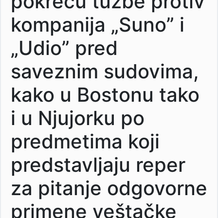
pokreću tužbe protiv
kompanija „Suno” i
„Udio” pred
saveznim sudovima,
kako u Bostonu tako
i u Njujorku po
predmetima koji
predstavljaju reper
za pitanje odgovorne
primene veštačke