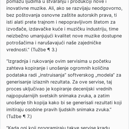
pomažu ljudima u stvaranju i produkciji nove i
inovativne muzike. Ali, ako se razvijaju neodgovorno,
bez poštovanja osnovne zaštite autorskih prava, ti
isti alati prete trajnom i nepopravljivom štetom za
izvođače, izdavačke kuće i muzičku industriju, time
neizbežno umanjujući kvalitet nove muzike dostupne
potrošačima i narušavajući naše zajedničke
vrednosti.” (Tužbe ¶ 3.)
“Izgradnja i rukovanje ovim servisima u početku
zahteva kopiranje i unošenje ogromnih količina
podataka radi „instruisanja” softverskog „modela“ za
generisanje izlaznih rezultata. Za ove servise, taj
proces uključivao je kopiranje decenijski vrednih
najpopularnijih svetskih snimaka zvuka, a zatim
unošenje tih kopija kako bi se generisali rezultati koji
imitiraju osobine pravih ljudskih snimaka zvuka.”
(Tužbe ¶ 7.)
“Kada oni koji programiraju takve servise kradu