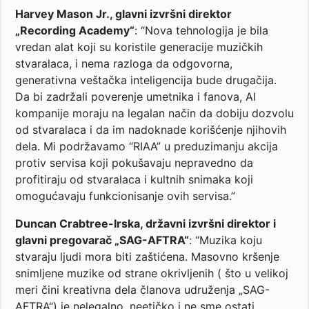
Harvey Mason Jr., glavni izvršni direktor
„Recording Academy“
: “Nova tehnologija je bila
vredan alat koji su koristile generacije muzičkih
stvaralaca, i nema razloga da odgovorna,
generativna veštačka inteligencija bude drugačija.
Da bi zadržali poverenje umetnika i fanova, AI
kompanije moraju na legalan način da dobiju dozvolu
od stvaralaca i da im nadoknade korišćenje njihovih
dela. Mi podržavamo “RIAA” u preduzimanju akcija
protiv servisa koji pokušavaju nepravedno da
profitiraju od stvaralaca i kultnih snimaka koji
omogućavaju funkcionisanje ovih servisa.”
Duncan Crabtree-Irska, državni izvršni direktor i
glavni pregovarač „SAG-AFTRA“
: “Muzika koju
stvaraju ljudi mora biti zaštićena. Masovno kršenje
snimljene muzike od strane okrivljenih ( što u velikoj
meri čini kreativna dela članova udruženja „SAG-
AFTRA“) je nelegalno, neetičko i ne sme ostati