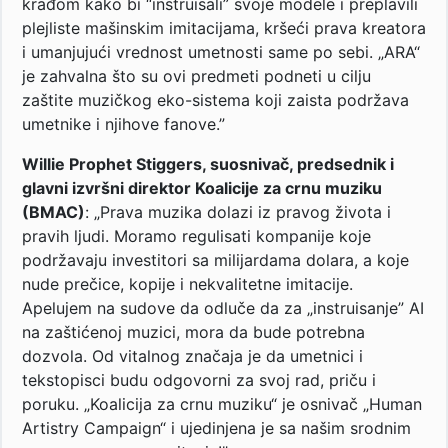
krađom kako bi “instruisali” svoje modele i preplavili
plejliste mašinskim imitacijama, kršeći prava kreatora
i umanjujući vrednost umetnosti same po sebi. „ARA“
je zahvalna što su ovi predmeti podneti u cilju
zaštite muzičkog eko-sistema koji zaista podržava
umetnike i njihove fanove.”
Willie Prophet Stiggers, suosnivač, predsednik i
glavni izvršni direktor Koalicije za crnu muziku
(BMAC)
: „Prava muzika dolazi iz pravog života i
pravih ljudi. Moramo regulisati kompanije koje
podržavaju investitori sa milijardama dolara, a koje
nude prečice, kopije i nekvalitetne imitacije.
Apelujem na sudove da odluče da za „instruisanje” AI
na zaštićenoj muzici, mora da bude potrebna
dozvola. Od vitalnog značaja je da umetnici i
tekstopisci budu odgovorni za svoj rad, priču i
poruku. „Koalicija za crnu muziku“ je osnivač „Human
Artistry Campaign“ i ujedinjena je sa našim srodnim