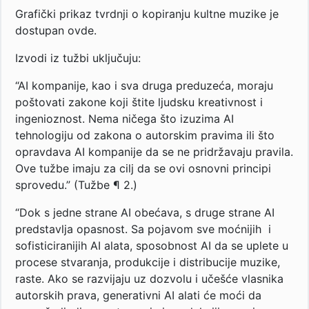
Grafički prikaz tvrdnji o kopiranju kultne muzike je
dostupan ovde.
Izvodi iz tužbi uključuju:
“AI kompanije, kao i sva druga preduzeća, moraju
poštovati zakone koji štite ljudsku kreativnost i
ingenioznost. Nema ničega što izuzima AI
tehnologiju od zakona o autorskim pravima ili što
opravdava AI kompanije da se ne pridržavaju pravila.
Ove tužbe imaju za cilj da se ovi osnovni principi
sprovedu.” (Tužbe ¶ 2.)
“Dok s jedne strane AI obećava, s druge strane AI
predstavlja opasnost. Sa pojavom sve moćnijih i
sofisticiranijih AI alata, sposobnost AI da se uplete u
procese stvaranja, produkcije i distribucije muzike,
raste. Ako se razvijaju uz dozvolu i učešće vlasnika
autorskih prava, generativni AI alati će moći da