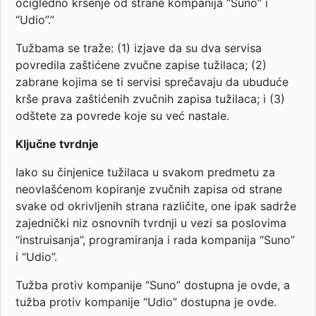
očigledno kršenje od strane kompanija “Suno” i
“Udio”.”
Tužbama se traže: (1) izjave da su dva servisa
povredila zaštićene zvučne zapise tužilaca; (2)
zabrane kojima se ti servisi sprečavaju da ubuduće
krše prava zaštićenih zvučnih zapisa tužilaca; i (3)
odštete za povrede koje su već nastale.
Ključne tvrdnje
Iako su činjenice tužilaca u svakom predmetu za
neovlašćenom kopiranje zvučnih zapisa od strane
svake od okrivljenih strana različite, one ipak sadrže
zajednički niz osnovnih tvrdnji u vezi sa poslovima
“instruisanja”, programiranja i rada kompanija “Suno”
i “Udio”.
Tužba protiv kompanije “Suno” dostupna je ovde, a
tužba protiv kompanije “Udio” dostupna je ovde.