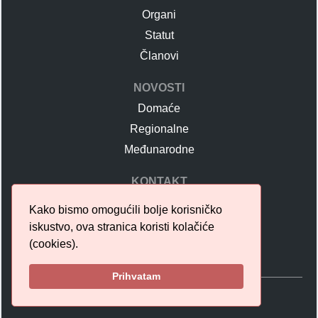
Organi
Statut
Članovi
NOVOSTI
Domaće
Regionalne
Međunarodne
KONTAKT
Kontaktirajte nas
Kako bismo omogućili bolje korisničko
FAQ
iskustvo, ova stranica koristi kolačiće
Učlanjenje u UDS
(cookies).
Prihvatam