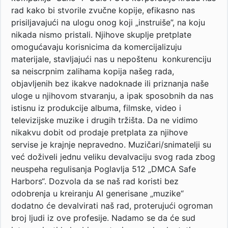
rad kako bi stvorile zvučne kopije, efikasno nas
prisiljavajući na ulogu onog koji „instruiše”, na koju
nikada nismo pristali. Njihove skuplje pretplate
omogućavaju korisnicima da komercijalizuju
materijale, stavljajući nas u nepoštenu konkurenciju
sa neiscrpnim zalihama kopija našeg rada,
objavljenih bez ikakve nadoknade ili priznanja naše
uloge u njihovom stvaranju, a ipak sposobnih da nas
istisnu iz produkcije albuma, filmske, video i
televizijske muzike i drugih tržišta. Da ne vidimo
nikakvu dobit od prodaje pretplata za njihove
servise je krajnje nepravedno. Muzičari/snimatelji su
već doživeli jednu veliku devalvaciju svog rada zbog
neuspeha regulisanja Poglavlja 512 „DMCA Safe
Harbors“. Dozvola da se naš rad koristi bez
odobrenja u kreiranju AI generisane „muzike“
dodatno će devalvirati naš rad, proterujući ogroman
broj ljudi iz ove profesije. Nadamo se da će sud