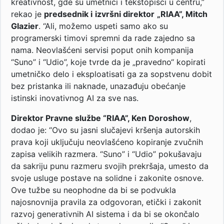
kreativnost, gde su umetnici i tekstopisci u centru,”
rekao je
predsednik i
izvršni direktor
„RIAA”, Mitch
Glazier
. “Ali, možemo uspeti samo ako su
programerski timovi spremni da rade zajedno sa
nama. Neovlašćeni servisi poput onih kompanija
“Suno” i “Udio”, koje tvrde da je „pravedno“ kopirati
umetničko delo i eksploatisati ga za sopstvenu dobit
bez pristanka ili naknade, unazađuju obećanje
istinski inovativnog AI za sve nas.
Direktor Pravne službe “RIAA”, Ken Doroshow
,
dodao je: “Ovo su jasni slučajevi kršenja autorskih
prava koji uključuju neovlašćeno kopiranje zvučnih
zapisa velikih razmera. “Suno” i “Udio” pokušavaju
da sakriju punu razmeru svojih prekršaja, umesto da
svoje usluge postave na solidne i zakonite osnove.
Ove tužbe su neophodne da bi se podvukla
najosnovnija pravila za odgovoran, etički i zakonit
razvoj generativnih AI sistema i da bi se okončalo