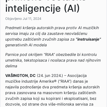
inteligencije (AI)
Objavljeno
Jul 11, 2024
Predmeti kršenja autorskih prava protiv AI muzičkih
servisa imaju za cilj da zaustave neovlašćenu
upotrebu zaštićenih zvučnih zapisa za
“instruisanje”
generativnih AI modela
Parnice pod okriljem “RIAA” obezbedile bi kontrolu
umetnika, tekstopisaca i nosilaca prava nad njihovim
delima
VAŠINGTON, DC
(24. jun 2024.) – Asocijacija
muzičke industrije Amerike® (“RIAA”) danas je
najavila podnošenje dva predmeta kršenja autorskih
prava zasnovana na masovnom kršenju zaštićenih
zvučnih zapisa koji su kopirani i eksploatisani, bez
dozvole, od strane dva više-milionska servisa za