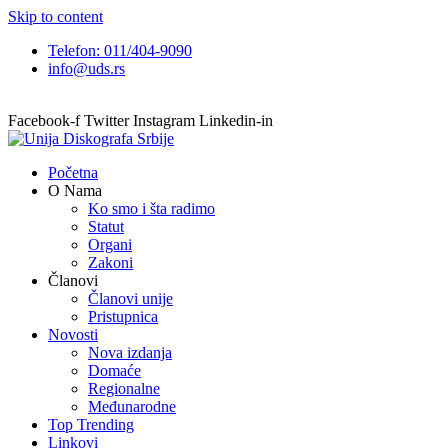
Skip to content
Telefon: 011/404-9090
info@uds.rs
Facebook-f
Twitter
Instagram
Linkedin-in
Početna
O Nama
Ko smo i šta radimo
Statut
Organi
Zakoni
Članovi
Članovi unije
Pristupnica
Novosti
Nova izdanja
Domaće
Regionalne
Međunarodne
Top Trending
Linkovi