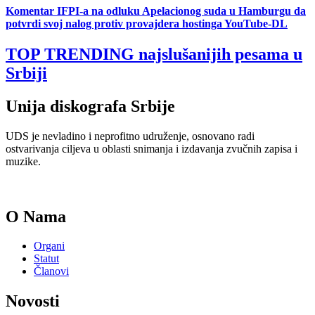
Komentar IFPI-a na odluku Apelacionog suda u Hamburgu da
potvrdi svoj nalog protiv provajdera hostinga YouTube-DL
TOP TRENDING
najslušanijih pesama u
Srbiji
Unija diskografa Srbije
UDS je nevladino i neprofitno udruženje, osnovano radi
ostvarivanja ciljeva u oblasti snimanja i izdavanja zvučnih zapisa i
muzike.
O Nama
Organi
Statut
Članovi
Novosti