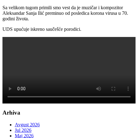
Sa velikom tugom primili smo vest da je muzičar i kompozitor
Aleksandar Sanja Ilić preminuo od posledica korona virusa u 70.
godini života.
UDS upućuje iskreno saučešće porodici.
Arhiva
Avgust 2026
Jul 2026
Maj 2026