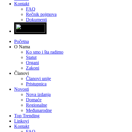
Kontakt
FAQ
Rečnik pojmova
Dokumenti
Početna
O Nama
Ko smo i šta radimo
Statut
Organi
Zakoni
Članovi
Članovi unije
Pristupnica
Novosti
Nova izdanja
Domaće
Regionalne
Međunarodne
Top Trending
Linkovi
Kontakt
FAQ