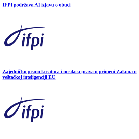
IFPI podržava AI izjavu o obuci
Zajedničko pismo kreatora i nosilaca prava o primeni Zakona o
veštačkoj inteligenciji EU