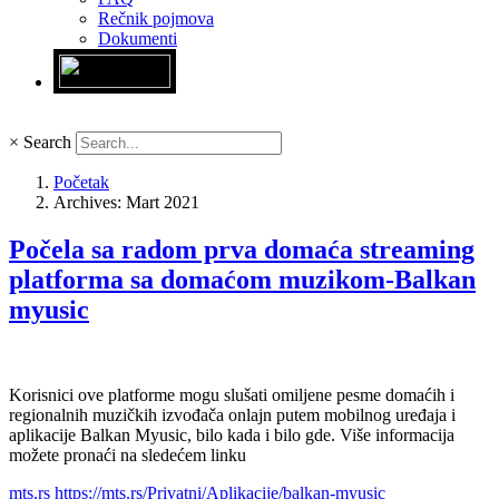
Rečnik pojmova
Dokumenti
×
Search
Početak
Archives: Mart 2021
Počela sa radom prva domaća streaming
platforma sa domaćom muzikom-Balkan
myusic
Korisnici ove platforme mogu slušati omiljene pesme domaćih i
regionalnih muzičkih izvođača onlajn putem mobilnog uređaja i
aplikacije Balkan Myusic, bilo kada i bilo gde. Više informacija
možete pronaći na sledećem linku
mts.rs
https://mts.rs/Privatni/Aplikacije/balkan-myusic