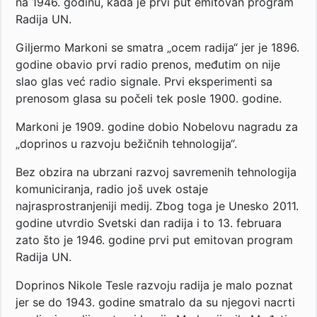
na 1946. godinu, kada je prvi put emitovan program
Radija UN.
Giljermo Markoni se smatra „ocem radija“ jer je 1896.
godine obavio prvi radio prenos, međutim on nije
slao glas već radio signale. Prvi eksperimenti sa
prenosom glasa su počeli tek posle 1900. godine.
Markoni je 1909. godine dobio Nobelovu nagradu za
„doprinos u razvoju bežičnih tehnologija“.
Bez obzira na ubrzani razvoj savremenih tehnologija
komuniciranja, radio još uvek ostaje
najrasprostranjeniji medij. Zbog toga je Unesko 2011.
godine utvrdio Svetski dan radija i to 13. februara
zato što je 1946. godine prvi put emitovan program
Radija UN.
Doprinos Nikole Tesle razvoju radija je malo poznat
jer se do 1943. godine smatralo da su njegovi nacrti