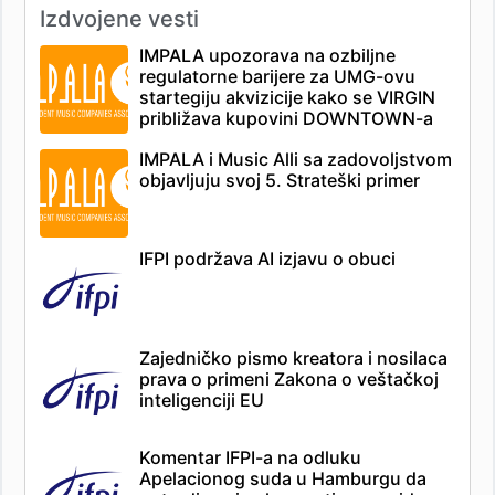
Izdvojene vesti
IMPALA upozorava na ozbiljne
regulatorne barijere za UMG-ovu
startegiju akvizicije kako se VIRGIN
približava kupovini DOWNTOWN-a
IMPALA i Music Alli sa zadovoljstvom
objavljuju svoj 5. Strateški primer
IFPI podržava AI izjavu o obuci
Zajedničko pismo kreatora i nosilaca
prava o primeni Zakona o veštačkoj
inteligenciji EU
Komentar IFPI-a na odluku
Apelacionog suda u Hamburgu da