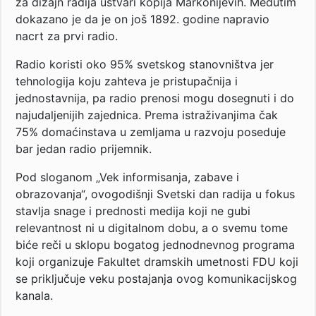
za dizajn radija ustvari kopija Markonijevih. Međutim
dokazano je da je on još 1892. godine napravio
nacrt za prvi radio.
Radio koristi oko 95% svetskog stanovništva jer
tehnologija koju zahteva je pristupačnija i
jednostavnija, pa radio prenosi mogu dosegnuti i do
najudaljenijih zajednica. Prema istraživanjima čak
75% domaćinstava u zemljama u razvoju poseduje
bar jedan radio prijemnik.
Pod sloganom „Vek informisanja, zabave i
obrazovanja“, ovogodišnji Svetski dan radija u fokus
stavlja snage i prednosti medija koji ne gubi
relevantnost ni u digitalnom dobu, a o svemu tome
biće reči u sklopu bogatog jednodnevnog programa
koji organizuje Fakultet dramskih umetnosti FDU koji
se priključuje veku postajanja ovog komunikacijskog
kanala.