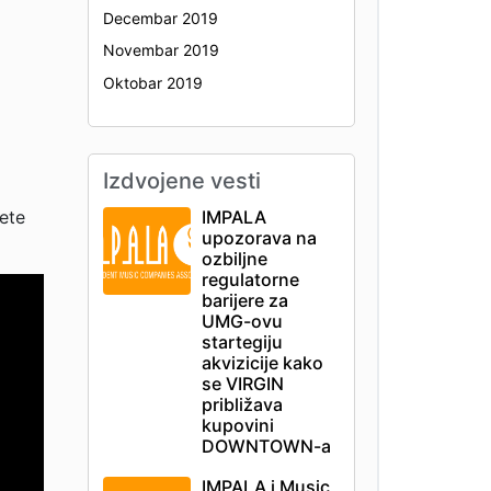
Decembar 2019
Novembar 2019
Oktobar 2019
Izdvojene vesti
žete
IMPALA
upozorava na
ozbiljne
regulatorne
barijere za
UMG-ovu
startegiju
akvizicije kako
se VIRGIN
približava
kupovini
DOWNTOWN-a
IMPALA i Music