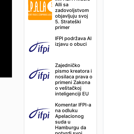
Alli sa
zadovoljstvom
objavljuju svoj
5. Strateški
primer
IFPI podržava AI
izjavu o obuci
Zajedničko
pismo kreatora i
nosilaca prava o
primeni Zakona
o veštačkoj
inteligenciji EU
Komentar IFPI-a
na odluku
Apelacionog
suda u
Hamburgu da
potvrdi svoj