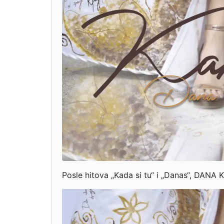
Posle hitova „Kada si tu“ i „Danas“, DANA