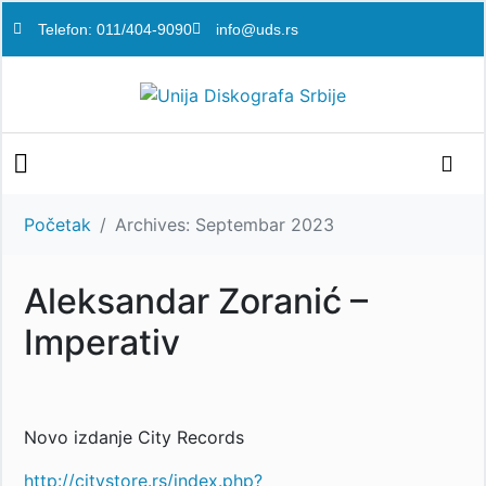
Telefon: 011/404-9090
info@uds.rs
Početak
Archives: Septembar 2023
Aleksandar Zoranić –
Imperativ
Novo izdanje City Records
http://citystore.rs/index.php?