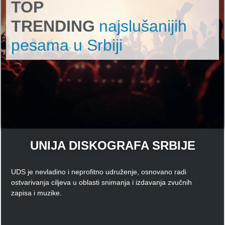
TOP
TRENDING
najslušanijih
pesama u Srbiji
UNIJA DISKOGRAFA SRBIJE
UDS je nevladino i neprofitno udruženje, osnovano radi
ostvarivanja ciljeva u oblasti snimanja i izdavanja zvučnih
zapisa i muzike.