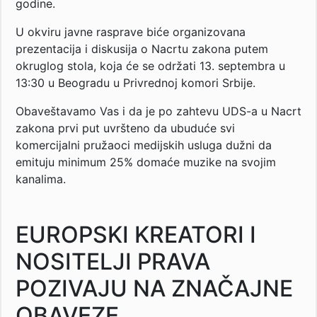
godine.
U okviru javne rasprave biće organizovana
prezentacija i diskusija o Nacrtu zakona putem
okruglog stola, koja će se održati 13. septembra u
13:30 u Beogradu u Privrednoj komori Srbije.
Obaveštavamo Vas i da je po zahtevu UDS-a u Nacrt
zakona prvi put uvršteno da ubuduće svi
komercijalni pružaoci medijskih usluga dužni da
emituju minimum 25% domaće muzike na svojim
kanalima.
EUROPSKI KREATORI I
NOSITELJI PRAVA
POZIVAJU NA ZNAČAJNE
OBAVEZE