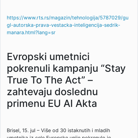
https://www.rts.rs/magazin/tehnologija/5787029/gu
gl-autorska-prava-vestacka-inteligencija-sedrik-
manara.html?lang=sr
Evropski umetnici
pokrenuli kampanju “Stay
True To The Act” –
zahtevaju doslednu
primenu EU AI Akta
Brisel, 15. jul – Više od 30 istaknutih i mladih
umetnika iz cele Evropske unije pokrenulo je