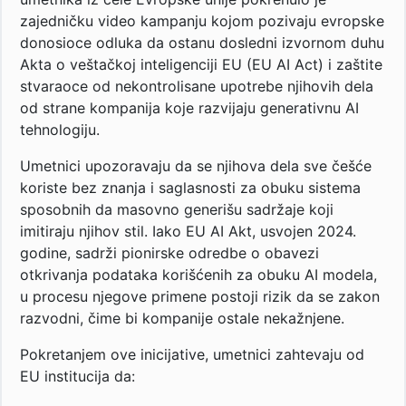
zajedničku video kampanju kojom pozivaju evropske
donosioce odluka da ostanu dosledni izvornom duhu
Akta o veštačkoj inteligenciji EU (EU AI Act) i zaštite
stvaraoce od nekontrolisane upotrebe njihovih dela
od strane kompanija koje razvijaju generativnu AI
tehnologiju.
Umetnici upozoravaju da se njihova dela sve češće
koriste bez znanja i saglasnosti za obuku sistema
sposobnih da masovno generišu sadržaje koji
imitiraju njihov stil. Iako EU AI Akt, usvojen 2024.
godine, sadrži pionirske odredbe o obavezi
otkrivanja podataka korišćenih za obuku AI modela,
u procesu njegove primene postoji rizik da se zakon
razvodni, čime bi kompanije ostale nekažnjene.
Pokretanjem ove inicijative, umetnici zahtevaju od
EU institucija da: