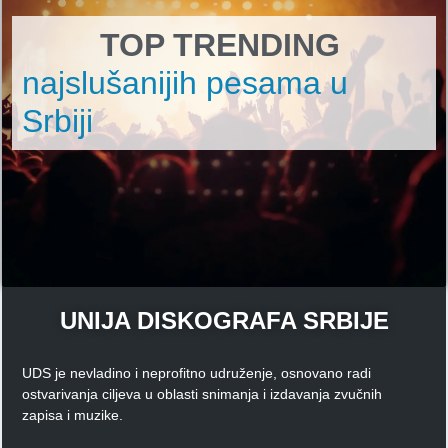
TOP TRENDING
najslušanijih pesama u
Srbiji
UNIJA DISKOGRAFA SRBIJE
UDS je nevladino i neprofitno udruženje, osnovano radi
ostvarivanja ciljeva u oblasti snimanja i izdavanja zvučnih
zapisa i muzike.