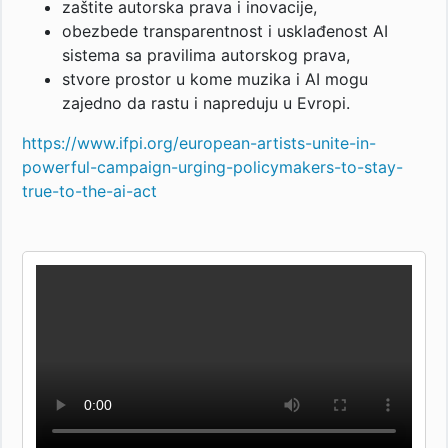
zaštite autorska prava i inovacije,
obezbede transparentnost i usklađenost AI
sistema sa pravilima autorskog prava,
stvore prostor u kome muzika i AI mogu
zajedno da rastu i napreduju u Evropi.
https://www.ifpi.org/european-artists-unite-in-
powerful-campaign-urging-policymakers-to-stay-
true-to-the-ai-act