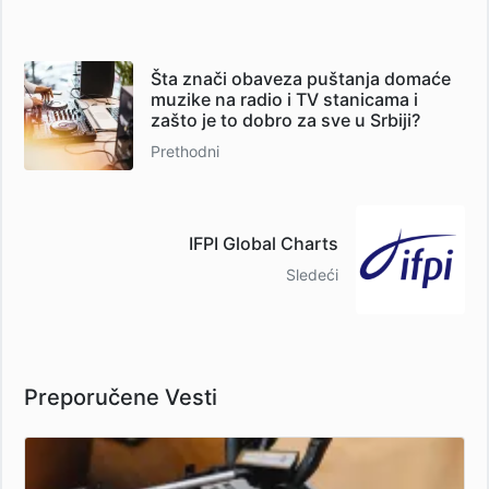
Šta znači obaveza puštanja domaće
muzike na radio i TV stanicama i
zašto je to dobro za sve u Srbiji?
Prethodni
IFPI Global Charts
Sledeći
Preporučene Vesti