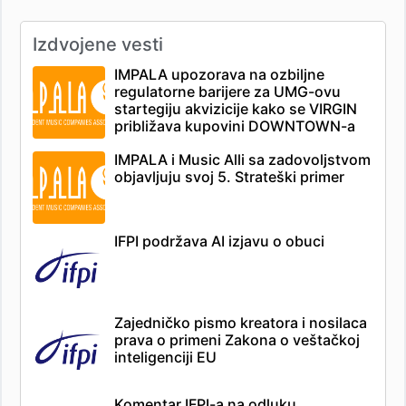
Izdvojene vesti
IMPALA upozorava na ozbiljne
regulatorne barijere za UMG-ovu
startegiju akvizicije kako se VIRGIN
približava kupovini DOWNTOWN-a
IMPALA i Music Alli sa zadovoljstvom
objavljuju svoj 5. Strateški primer
IFPI podržava AI izjavu o obuci
Zajedničko pismo kreatora i nosilaca
prava o primeni Zakona o veštačkoj
inteligenciji EU
Komentar IFPI-a na odluku