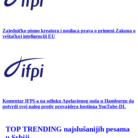
Zajedničko pismo kreatora i nosilaca prava o primeni Zakona o
veštačkoj inteligenciji EU
Komentar IFPI-a na odluku Apelacionog suda u Hamburgu da
potvrdi svoj nalog protiv provajdera hostinga YouTube-DL
TOP TRENDING
najslušanijih pesama
u Srbiji