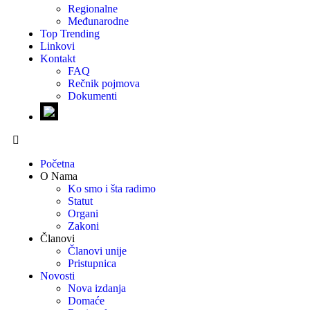
Regionalne
Međunarodne
Top Trending
Linkovi
Kontakt
FAQ
Rečnik pojmova
Dokumenti
Početna
O Nama
Ko smo i šta radimo
Statut
Organi
Zakoni
Članovi
Članovi unije
Pristupnica
Novosti
Nova izdanja
Domaće