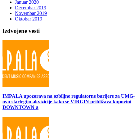
Januar 2020
Decembar 2019
Novembar 2019
Oktobar 2019
Izdvojene vesti
IMPALA upozorava na ozbiljne regulatorne barijere za UMG-
ovu startegiju akvizicije kako se VIRGIN približava kupovini
DOWNTOWN-a