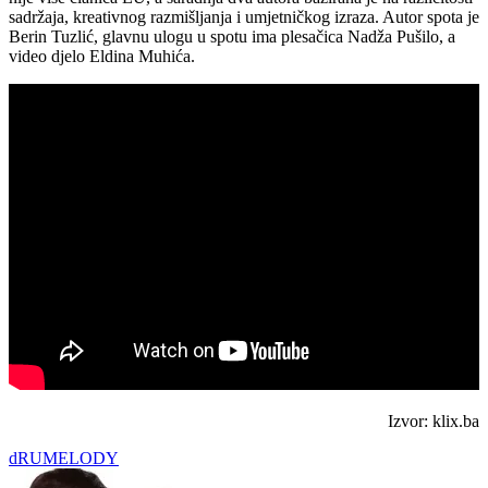
sadržaja, kreativnog razmišljanja i umjetničkog izraza. Autor spota je
Berin Tuzlić, glavnu ulogu u spotu ima plesačica Nadža Pušilo, a
video djelo Eldina Muhića.
Izvor: klix.ba
dRUMELODY