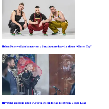
Helem Nejse velikim koncertom u Sarajevu predstavlja album “Gluten Tag”
Hrvatska glazbena unija i Croatia Records stali u odbranu Josipe Lisac