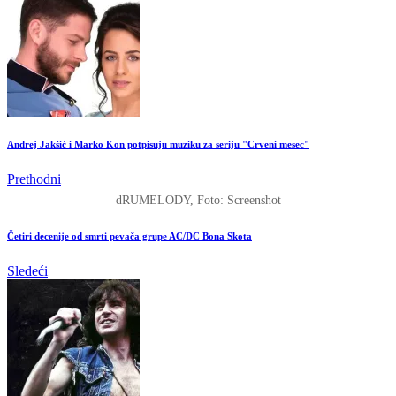
Andrej Jakšić i Marko Kon potpisuju muziku za seriju "Crveni mesec"
Prethodni
dRUMELODY, Foto: Screenshot
Četiri decenije od smrti pevača grupe AC/DC Bona Skota
Sledeći