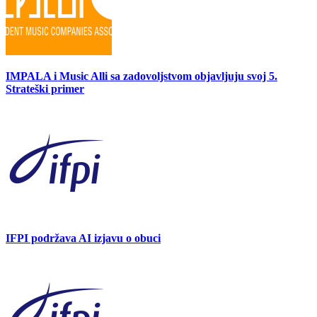
IMPALA i Music Alli sa zadovoljstvom objavljuju svoj 5.
Strateški primer
IFPI podržava AI izjavu o obuci