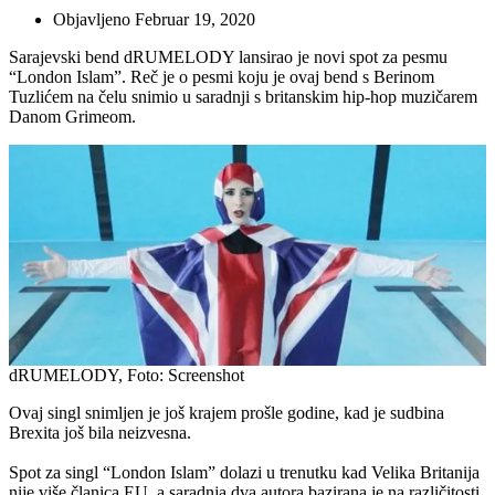
Objavljeno
Februar 19, 2020
Sarajevski bend dRUMELODY lansirao je novi spot za pesmu
“London Islam”. Reč je o pesmi koju je ovaj bend s Berinom
Tuzlićem na čelu snimio u saradnji s britanskim hip-hop muzičarem
Danom Grimeom.
dRUMELODY, Foto: Screenshot
Ovaj singl snimljen je još krajem prošle godine, kad je sudbina
Brexita još bila neizvesna.
Spot za singl “London Islam” dolazi u trenutku kad Velika Britanija
nije više članica EU, a saradnja dva autora bazirana je na različitosti