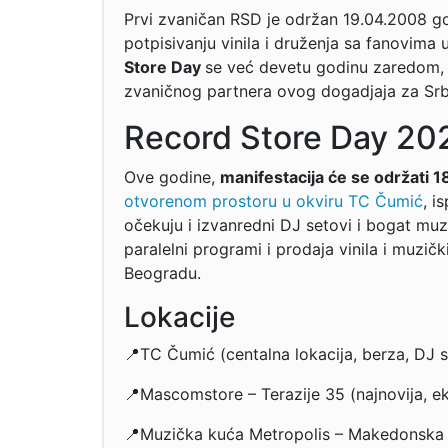
Prvi zvaničan RSD je održan 19.04.2008 g
potpisivanju vinila i druženja sa fanovima
Store Day
se već devetu godinu zaredom,
zvaničnog partnera ovog dogadjaja za Srbi
Record Store Day 20
Ove godine,
manifestacija će se održati 
otvorenom prostoru u okviru TC Čumić
, i
očekuju i izvanredni DJ setovi i bogat muz
paralelni programi i prodaja vinila i muzič
Beogradu.
Lokacije
📍TC Čumić (centalna lokacija, berza, DJ 
📍Mascomstore – Terazije 35 (najnovija, ek
📍Muzička kuća Metropolis – Makedonska 21