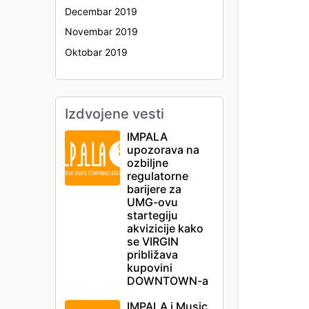
Decembar 2019
Novembar 2019
Oktobar 2019
Izdvojene vesti
IMPALA
upozorava na
ozbiljne
regulatorne
barijere za
UMG-ovu
startegiju
akvizicije kako
se VIRGIN
približava
kupovini
DOWNTOWN-a
IMPALA i Music