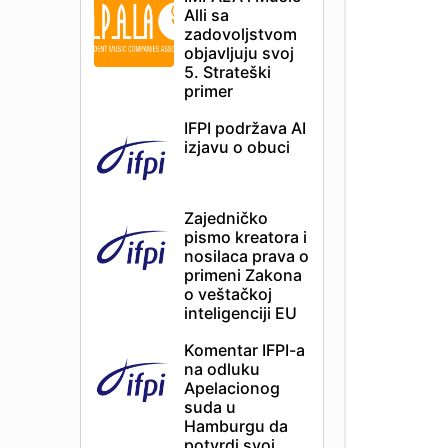
Alli sa
zadovoljstvom
objavljuju svoj
5. Strateški
primer
IFPI podržava AI
izjavu o obuci
Zajedničko
pismo kreatora i
nosilaca prava o
primeni Zakona
o veštačkoj
inteligenciji EU
Komentar IFPI-a
na odluku
Apelacionog
suda u
Hamburgu da
potvrdi svoj