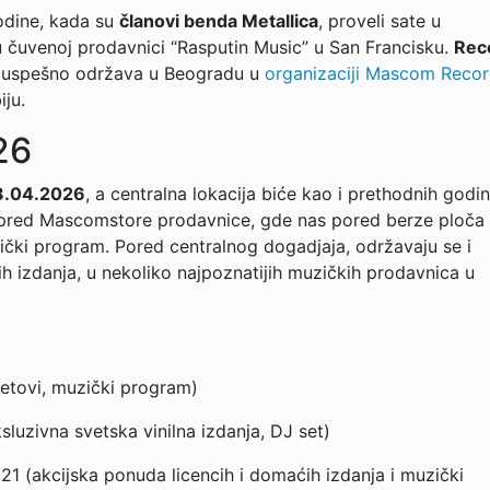
odine, kada su
članovi benda Metallica
, proveli sate u
 u čuvenoj prodavnici “Rasputin Music” u San Francisku.
Rec
 uspešno održava u Beogradu u
organizaciji Mascom Reco
ju.
26
18.04.2026
, a centralna lokacija biće kao i prethodnih godin
spred Mascomstore prodavnice, gde nas pored berze ploča
ički program. Pored centralnog dogadjaja, održavaju se i
kih izdanja, u nekoliko najpoznatijih muzičkih prodavnica u
setovi, muzički program)
sluzivna svetska vinilna izdanja, DJ set)
 (akcijska ponuda licencih i domaćih izdanja i muzički