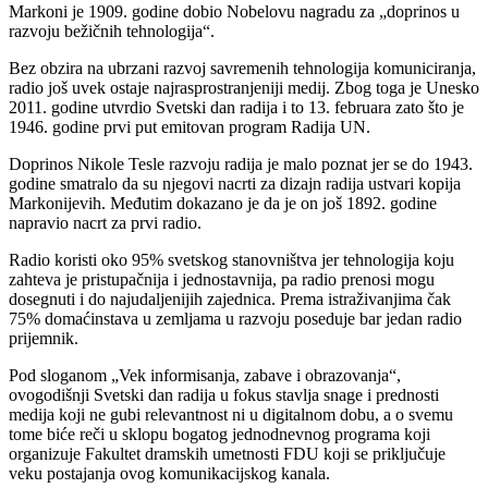
Markoni je 1909. godine dobio Nobelovu nagradu za „doprinos u
razvoju bežičnih tehnologija“.
Bez obzira na ubrzani razvoj savremenih tehnologija komuniciranja,
radio još uvek ostaje najrasprostranjeniji medij. Zbog toga je Unesko
2011. godine utvrdio Svetski dan radija i to 13. februara zato što je
1946. godine prvi put emitovan program Radija UN.
Doprinos Nikole Tesle razvoju radija je malo poznat jer se do 1943.
godine smatralo da su njegovi nacrti za dizajn radija ustvari kopija
Markonijevih. Međutim dokazano je da je on još 1892. godine
napravio nacrt za prvi radio.
Radio koristi oko 95% svetskog stanovništva jer tehnologija koju
zahteva je pristupačnija i jednostavnija, pa radio prenosi mogu
dosegnuti i do najudaljenijih zajednica. Prema istraživanjima čak
75% domaćinstava u zemljama u razvoju poseduje bar jedan radio
prijemnik.
Pod sloganom „Vek informisanja, zabave i obrazovanja“,
ovogodišnji Svetski dan radija u fokus stavlja snage i prednosti
medija koji ne gubi relevantnost ni u digitalnom dobu, a o svemu
tome biće reči u sklopu bogatog jednodnevnog programa koji
organizuje Fakultet dramskih umetnosti FDU koji se priključuje
veku postajanja ovog komunikacijskog kanala.