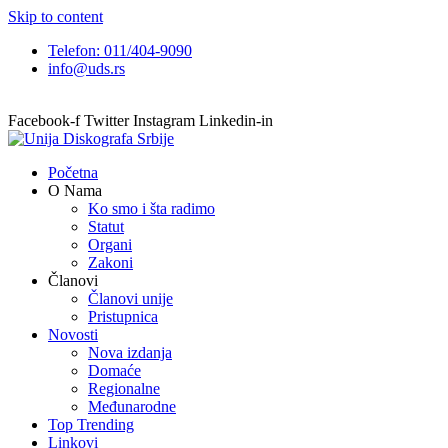
Skip to content
Telefon: 011/404-9090
info@uds.rs
Facebook-f
Twitter
Instagram
Linkedin-in
Početna
O Nama
Ko smo i šta radimo
Statut
Organi
Zakoni
Članovi
Članovi unije
Pristupnica
Novosti
Nova izdanja
Domaće
Regionalne
Međunarodne
Top Trending
Linkovi