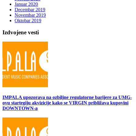
Januar 2020
Decembar 2019
Novembar 2019
Oktobar 2019
Izdvojene vesti
IMPALA upozorava na ozbiljne regulatorne barijere za UMG-
ovu startegiju akvizicije kako se VIRGIN približava kupovini
DOWNTOWN-a