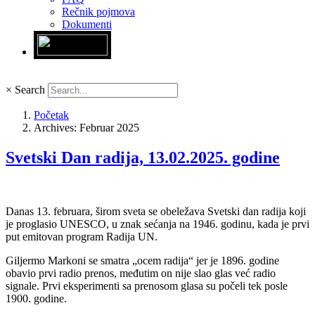
Rečnik pojmova
Dokumenti
×
Search
Početak
Archives: Februar 2025
Svetski Dan radija, 13.02.2025. godine
Danas 13. februara, širom sveta se obeležava Svetski dan radija koji
je proglasio UNESCO, u znak sećanja na 1946. godinu, kada je prvi
put emitovan program Radija UN.
Giljermo Markoni se smatra „ocem radija“ jer je 1896. godine
obavio prvi radio prenos, međutim on nije slao glas već radio
signale. Prvi eksperimenti sa prenosom glasa su počeli tek posle
1900. godine.