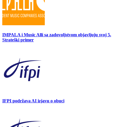
IMPALA i Music Alli sa zadovoljstvom objavljuju svoj 5.
Strateški primer
IFPI podržava AI izjavu o obuci