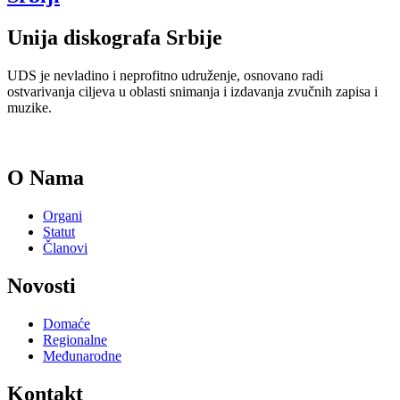
Unija diskografa Srbije
UDS je nevladino i neprofitno udruženje, osnovano radi
ostvarivanja ciljeva u oblasti snimanja i izdavanja zvučnih zapisa i
muzike.
O Nama
Organi
Statut
Članovi
Novosti
Domaće
Regionalne
Međunarodne
Kontakt