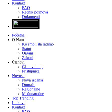
Kontakt
FAQ
Rečnik pojmova
Dokumenti
Početna
O Nama
Ko smo i šta radimo
Statut
Organi
Zakoni
Članovi
Članovi unije
Pristupnica
Novosti
Nova izdanja
Domaće
Regionalne
Međunarodne
Top Trending
Linkovi
Kontakt
FAQ