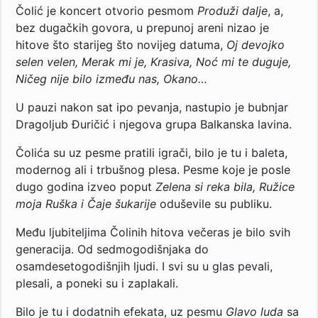
Čolić je koncert otvorio pesmom
Produži dalje
, a,
bez dugačkih govora, u prepunoj areni nizao je
hitove što starijeg što novijeg datuma,
Oj devojko
selen velen, Merak mi je, Krasiva, Noć mi te duguje,
Ničeg nije bilo između nas, Okano…
U pauzi nakon sat ipo pevanja, nastupio je bubnjar
Dragoljub Đuričić i njegova grupa Balkanska lavina.
Čolića su uz pesme pratili igrači, bilo je tu i baleta,
modernog ali i trbušnog plesa. Pesme koje je posle
dugo godina izveo poput
Zelena si reka bila, Ružice
moja Ruška i Čaje šukarije
oduševile su publiku.
Među ljubiteljima Čolinih hitova večeras je bilo svih
generacija. Od sedmogodišnjaka do
osamdesetogodišnjih ljudi. I svi su u glas pevali,
plesali, a poneki su i zaplakali.
Bilo je tu i dodatnih efekata, uz pesmu
Glavo luda
sa