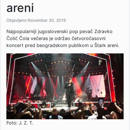
areni
Objavljeno
Novembar 30, 2019
Najpopularniji jugoslovenski pop pevač Zdravko
Čolić Čola večeras je održao četvoročasovni
koncert pred beogradskom publikom u Štark areni.
Foto: J. Z. T.