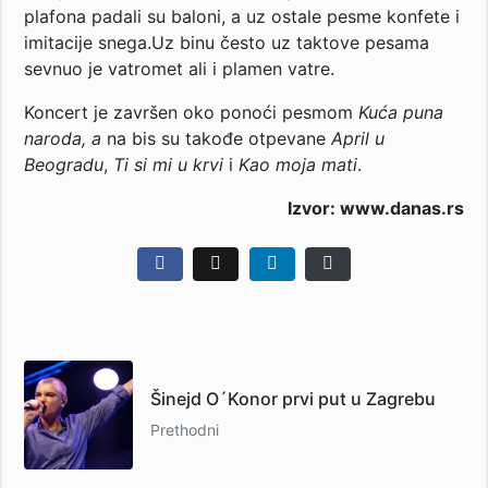
plafona padali su baloni, a uz ostale pesme konfete i
imitacije snega.Uz binu često uz taktove pesama
sevnuo je vatromet ali i plamen vatre.
Koncert je završen oko ponoći pesmom
Kuća puna
naroda, a
na bis su takođe otpevane
April u
Beogradu
,
Ti si mi u krvi
i
Kao moja mati
.
Izvor: www.danas.rs
Šinejd O´Konor prvi put u Zagrebu
Prethodni