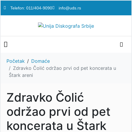
Telefon: 011/404-9090
info@uds.rs
Početak
Domaće
Zdravko Čolić održao prvi od pet koncerata u
Štark areni
Zdravko Čolić
održao prvi od pet
koncerata u Štark