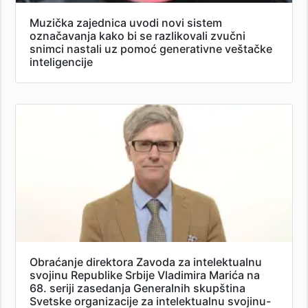
Muzička zajednica uvodi novi sistem
označavanja kako bi se razlikovali zvučni
snimci nastali uz pomoć generativne veštačke
inteligencije
Obraćanje direktora Zavoda za intelektualnu
svojinu Republike Srbije Vladimira Marića na
68. seriji zasedanja Generalnih skupština
Svetske organizacije za intelektualnu svojinu-