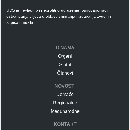
UDS je nevladino i neprofitno udruženje, osnovano radi
ostvarivanja ciljeva u oblasti snimanja i izdavanja zvučnih
zapisa i muzike.
O NAMA
Organi
Statut
Članovi
NOVOSTI
Domaće
Regionalne
Međunarodne
KONTAKT