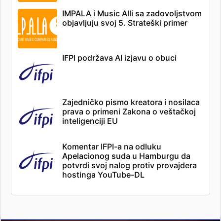
IMPALA i Music Alli sa zadovoljstvom
objavljuju svoj 5. Strateški primer
IFPI podržava AI izjavu o obuci
Zajedničko pismo kreatora i nosilaca
prava o primeni Zakona o veštačkoj
inteligenciji EU
Komentar IFPI-a na odluku
Apelacionog suda u Hamburgu da
potvrdi svoj nalog protiv provajdera
hostinga YouTube-DL