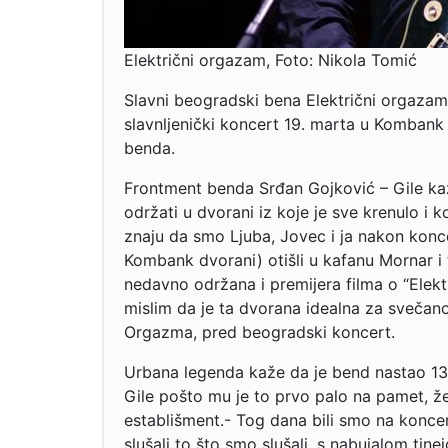
Električni orgazam, Foto: Nikola Tomić
Slavni beogradski bena Električni orgaza
slavnljenički koncert 19. marta u Kombank d
benda.
Frontment benda Srđan Gojković – Gile ka
održati u dvorani iz koje je sve krenulo i 
znaju da smo Ljuba, Jovec i ja nakon konc
Kombank dvorani) otišli u kafanu Mornar i 
nedavno održana i premijera filma o “Elekt
mislim da je ta dvorana idealna za svečano
Orgazma, pred beogradski koncert.
Urbana legenda kaže da je bend nastao 13
Gile pošto mu je to prvo palo na pamet, že
establišment.- Tog dana bili smo na koncert
slušali to što smo slušali, s nabujalom tin