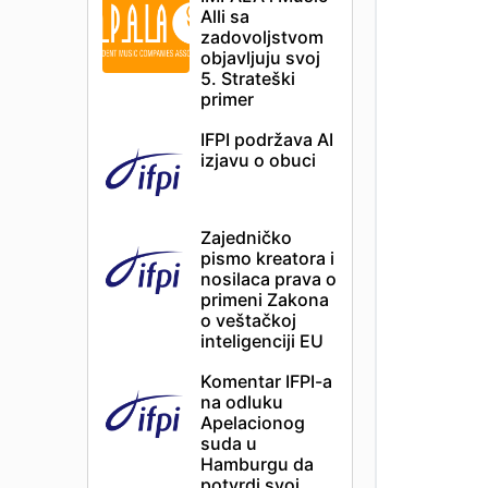
Alli sa
zadovoljstvom
objavljuju svoj
5. Strateški
primer
IFPI podržava AI
izjavu o obuci
Zajedničko
pismo kreatora i
nosilaca prava o
primeni Zakona
o veštačkoj
inteligenciji EU
Komentar IFPI-a
na odluku
Apelacionog
suda u
Hamburgu da
potvrdi svoj