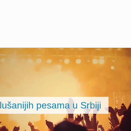
lušanijih pesama u Srbiji