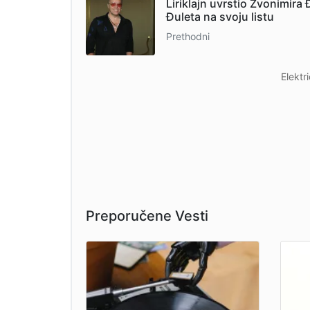
Liriklajn uvrstio Zvonimira
Đuleta na svoju listu
Prethodni
Elektr
Preporučene Vesti