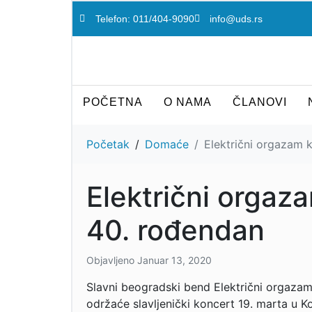
Telefon: 011/404-9090
info@uds.rs
POČETNA
O NAMA
ČLANOVI
Početak
Domaće
Električni orgazam 
Električni orgaz
40. rođendan
Objavljeno
Januar 13, 2020
Slavni beogradski bend Električni orgazam
održaće slavljenički koncert 19. marta u K