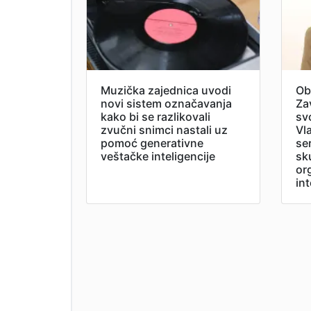
Muzička zajednica uvodi
Ob
novi sistem označavanja
Za
kako bi se razlikovali
sv
zvučni snimci nastali uz
Vl
pomoć generativne
se
veštačke inteligencije
sk
or
in