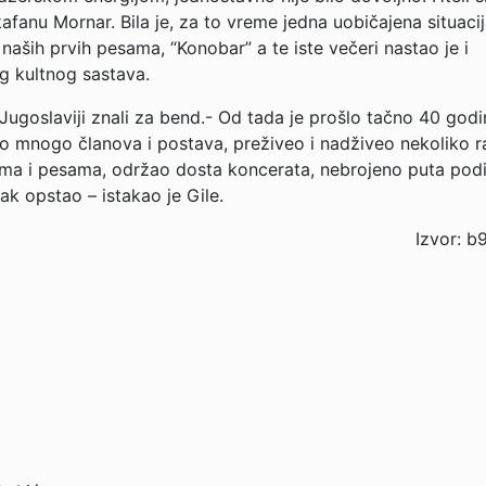
afanu Mornar. Bila je, za to vreme jedna uobičajena situacij
naših prvih pesama, “Konobar” a te iste večeri nastao je i
g kultnog sastava.
ugoslaviji znali za bend.- Od tada je prošlo tačno 40 godin
o mnogo članova i postava, preživeo i nadživeo nekoliko r
buma i pesama, održao dosta koncerata, nebrojeno puta pod
ipak opstao – istakao je Gile.
Izvor: b