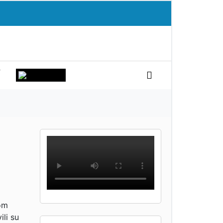
T
dom
ili su