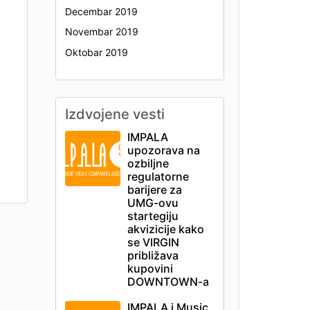
Decembar 2019
Novembar 2019
Oktobar 2019
Izdvojene vesti
IMPALA
upozorava na
ozbiljne
regulatorne
barijere za
UMG-ovu
startegiju
akvizicije kako
se VIRGIN
približava
kupovini
DOWNTOWN-a
IMPALA i Music