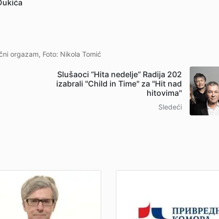
 Đukića
ični orgazam, Foto: Nikola Tomić
Slušaoci “Hita nedelje” Radija 202
izabrali "Child in Time" za "Hit nad
hitovima"
Sledeći