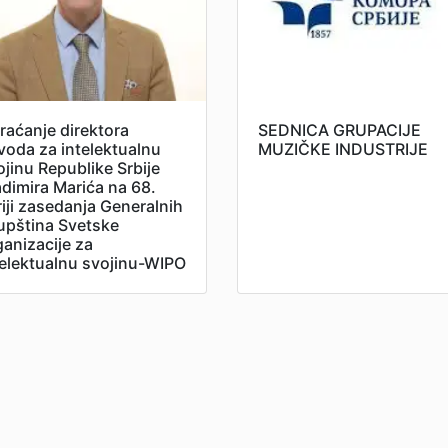
raćanje direktora
SEDNICA GRUPACIJE
voda za intelektualnu
MUZIČKE INDUSTRIJE
ojinu Republike Srbije
adimira Marića na 68.
riji zasedanja Generalnih
upština Svetske
ganizacije za
telektualnu svojinu-WIPO