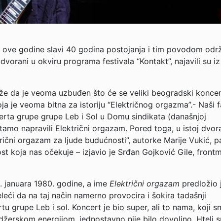
m ove godine slavi 40 godina postojanja i tim povodom odr
vorani u okviru programa festivala “Kontakt”, najavili su iz
že da je veoma uzbuđen što će se veliki beogradski konce
koja je veoma bitna za istoriju “Električnog orgazma”.- Naši 
erta grupe grupe Leb i Sol u Domu sindikata (današnjoj
tamo napravili Električni orgazam. Pored toga, u istoj dvora
rični orgazam za ljude budućnosti”, autorke Marije Vukić, p
st koja nas očekuje – izjavio je Srđan Gojković Gile, front
. januara 1980. godine, a ime
Električni orgazam
predložio 
leći da na taj način namerno provocira i šokira tadašnji
u grupe Leb i sol. Koncert je bio super, ali to nama, koji 
ejdžerskom energijom, jednostavno nije bilo dovoljno. Hteli 