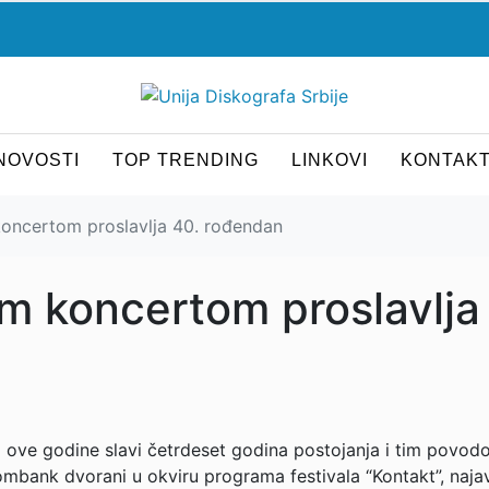
NOVOSTI
TOP TRENDING
LINKOVI
KONTAK
koncertom proslavlja 40. rođendan
am koncertom proslavlja
 ove godine slavi četrdeset godina postojanja i tim povo
ombank dvorani u okviru programa festivala “Kontakt”, najav