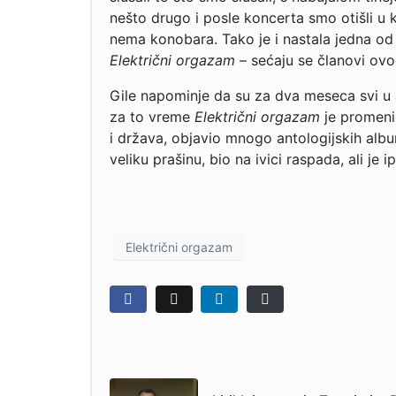
nešto drugo i posle koncerta smo otišli u k
nema konobara. Tako je i nastala jedna od 
Električni orgazam
– sećaju se članovi ovo
Gile napominje da su za dva meseca svi u J
za to vreme
Električni orgazam
je promeni
i država, objavio mnogo antologijskih al
veliku prašinu, bio na ivici raspada, ali je 
Električni orgazam