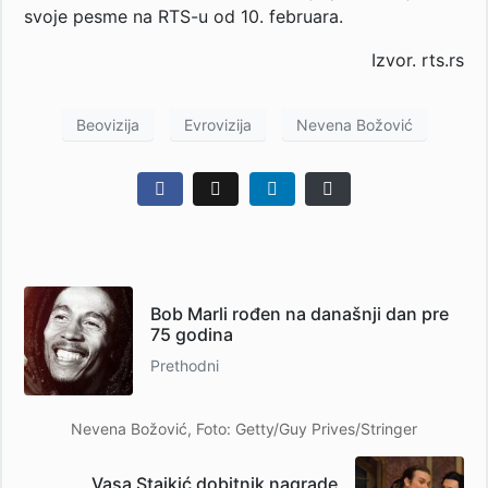
svoje pesme na RTS-u od 10. februara.
Izvor. rts.rs
Beovizija
Evrovizija
Nevena Božović
Bob Marli rođen na današnji dan pre
75 godina
Prethodni
Nevena Božović, Foto: Getty/Guy Prives/Stringer
Vasa Stajkić dobitnik nagrade