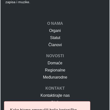
zapisa i muzike.
O NAMA
Organi
Statut
Članovi
NOVOSTI
Domaće
Regionalne
Međunarodne
KONTAKT
Kontaktirajte nas
FAQ
Učlanjenje u UDS