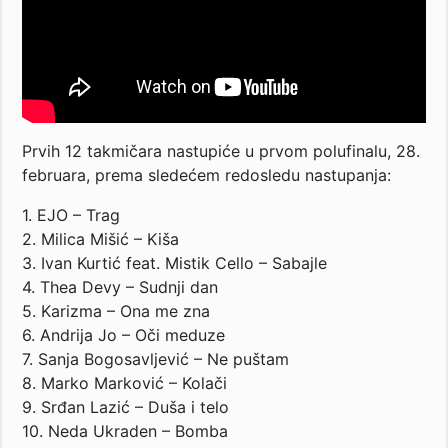
Prvih 12 takmičara nastupiće u prvom polufinalu, 28.
februara, prema sledećem redosledu nastupanja:
1. EJO – Trag
2. Milica Mišić – Kiša
3. Ivan Kurtić feat. Mistik Cello – Sabajle
4. Thea Devy – Sudnji dan
5. Karizma – Ona me zna
6. Andrija Jo – Oči meduze
7. Sanja Bogosavljević – Ne puštam
8. Marko Marković – Kolači
9. Srđan Lazić – Duša i telo
10. Neda Ukraden – Bomba