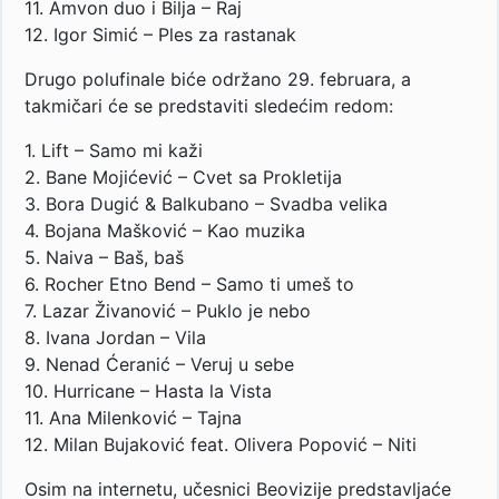
11. Amvon duo i Bilja – Raj
12. Igor Simić – Ples za rastanak
Drugo polufinale biće održano 29. februara, a
takmičari će se predstaviti sledećim redom:
1. Lift – Samo mi kaži
2. Bane Mojićević – Cvet sa Prokletija
3. Bora Dugić & Balkubano – Svadba velika
4. Bojana Mašković – Kao muzika
5. Naiva – Baš, baš
6. Rocher Etno Bend – Samo ti umeš to
7. Lazar Živanović – Puklo je nebo
8. Ivana Jordan – Vila
9. Nenad Ćeranić – Veruj u sebe
10. Hurricane – Hasta la Vista
11. Ana Milenković – Tajna
12. Milan Bujaković feat. Olivera Popović – Niti
Osim na internetu, učesnici Beovizije predstavljaće