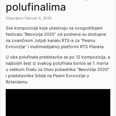
polufinalima
Objavljeno
Februar 6, 2020
Sve kompozicije koje učestvuju na ovogodišnjem
festivalu “Beovizija 2020” od podneva su dostupne
na zvaničnom Jutjub kanalu RTS-a za “Pesmu
Evrovizije” i multimedijalnoj platformi RTS Planeta.
U oba polufinala predstaviće se po 12 kompozicija, a
najboljih šest iz svakog polufinala boriće se 1. marta
u velikom finalu za titulu pobednika “Beovizije 2020”
i predstavnika Srbije na Pesmi Evrovizije u
Roterdamu.