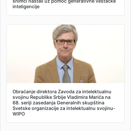
snimci nastali uz pomoć generativne veštačke
inteligencije
Obraćanje direktora Zavoda za intelektualnu
svojinu Republike Srbije Vladimira Marića na
68. seriji zasedanja Generalnih skupština
Svetske organizacije za intelektualnu svojinu-
WIPO